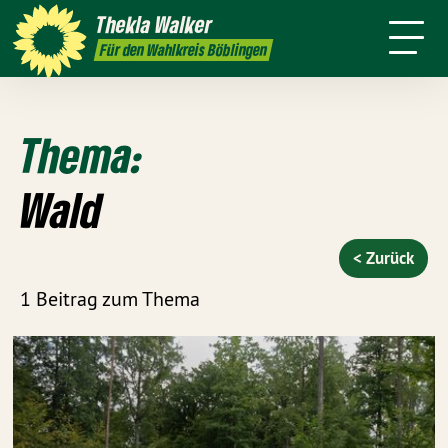
h
Themen
Thekla
Walker
Termine
Presse
Kontakt
Für den Wahlkreis Böblingen
Thema:
Wald
< Zurück
1 Beitrag zum Thema