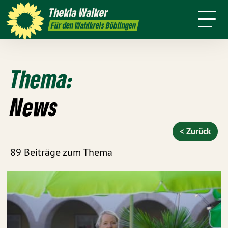
h
Themen
Thekla
Walker
Termine
Presse
Kontakt
Für den Wahlkreis Böblingen
Thema:
News
< Zurück
89 Beiträge zum Thema