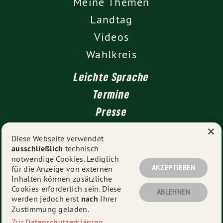
Meine Themen
Landtag
Videos
Wahlkreis
Leichte Sprache
Termine
Presse
×
Kontakt
Diese Webseite verwendet
ausschließlich
technisch
Impressum
notwendige Cookies. Lediglich
Datenschutz
AKZEPTIEREN
für die Anzeige von externen
Inhalten können zusätzliche
Cookies erforderlich sein. Diese
ABLEHNEN
werden jedoch erst
nach
Ihrer
© 2026
Thekla Walker MdL
- Alle Rechte vorbehalten.
Zustimmung geladen.
Zur Datenschutzerklärung