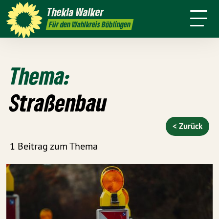
h
Themen
Thekla
Walker
Termine
Presse
Kontakt
Für den Wahlkreis Böblingen
Thema:
Straßenbau
< Zurück
1 Beitrag zum Thema