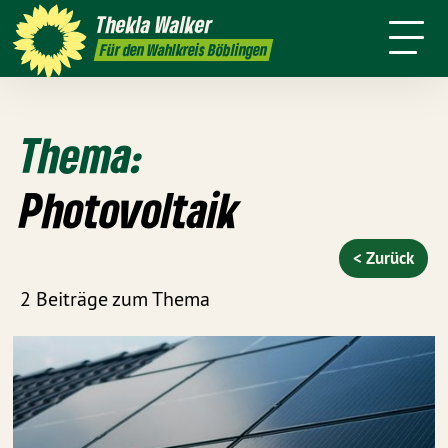
h
Themen
Thekla
Walker
Termine
Presse
Kontakt
Für den Wahlkreis Böblingen
Thema:
Photovoltaik
< Zurück
2 Beiträge zum Thema