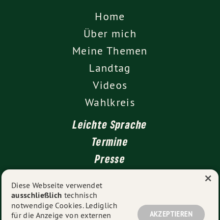
Home
Über mich
Meine Themen
Landtag
Videos
Wahlkreis
Leichte Sprache
Termine
Presse
×
Kontakt
Diese Webseite verwendet
ausschließlich
technisch
Impressum
notwendige Cookies. Lediglich
Datenschutz
AKZEPTIEREN
für die Anzeige von externen