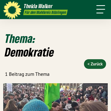
h
Themen
Thekla
Walker
Termine
Presse
Kontakt
Für den Wahlkreis Böblingen
Thema:
Demokratie
< Zurück
1 Beitrag zum Thema