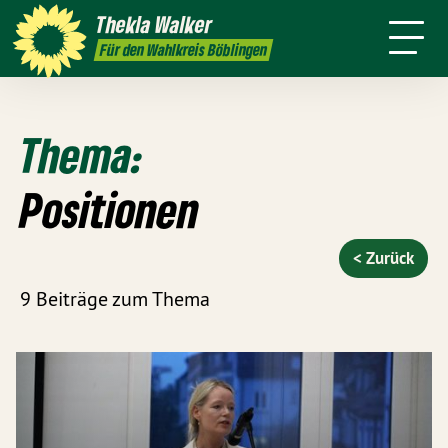
h
Themen
Thekla
Walker
Termine
Presse
Kontakt
Für den Wahlkreis Böblingen
Thema:
Positionen
< Zurück
9 Beiträge zum Thema