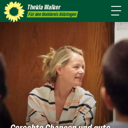
h
Themen
Thekla
Walker
Termine
Presse
Kontakt
Für den Wahlkreis Böblingen
Gerechte Chancen und gute