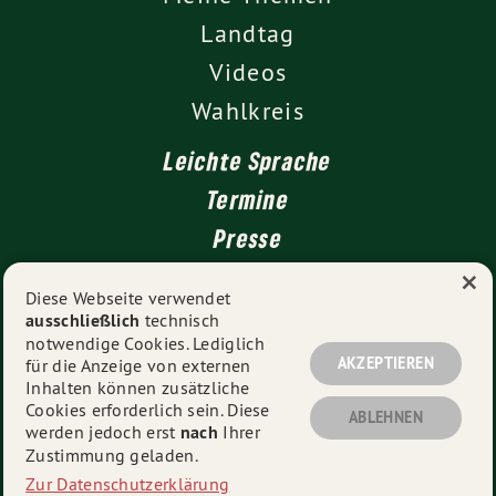
Landtag
Videos
Wahlkreis
Leichte Sprache
Termine
Presse
×
Kontakt
Diese Webseite verwendet
ausschließlich
technisch
Impressum
notwendige Cookies. Lediglich
Datenschutz
AKZEPTIEREN
für die Anzeige von externen
Inhalten können zusätzliche
Cookies erforderlich sein. Diese
ABLEHNEN
werden jedoch erst
nach
Ihrer
© 2026
Thekla Walker MdL
- Alle Rechte vorbehalten.
Zustimmung geladen.
Zur Datenschutzerklärung