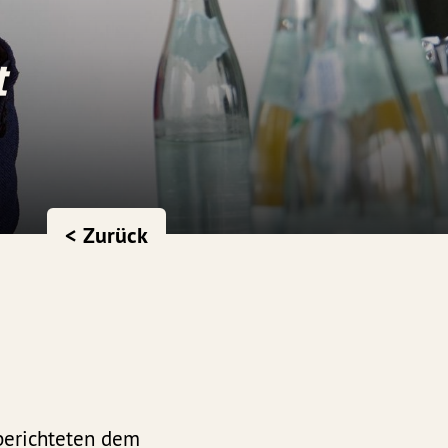
t
< Zurück
 berichteten dem