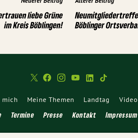
Neuerer Beitrag
Älterer Beitrag
ertrauen liebe Grüne
Neumitgliedertreff
im Kreis Böblingen!
Böblinger Ortsverb
 mich
Meine Themen
Landtag
Video
e
Termine
Presse
Kontakt
Impressum