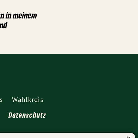
en in meinem
and
s
Wahlkreis
Datenschutz