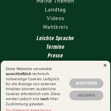
Meine Themen
Landtag
Videos
Wahlkreis
Leichte Sprache
Termine
Presse
×
Kontakt
Diese Webseite verwendet
ausschließlich
technisch
Impressum
notwendige Cookies. Lediglich
Datenschutz
AKZEPTIEREN
für die Anzeige von externen
Inhalten können zusätzliche
Cookies erforderlich sein. Diese
ABLEHNEN
werden jedoch erst
nach
Ihrer
© 2026
Thekla Walker MdL
- Alle Rechte vorbehalten.
Zustimmung geladen.
Zur Datenschutzerklärung