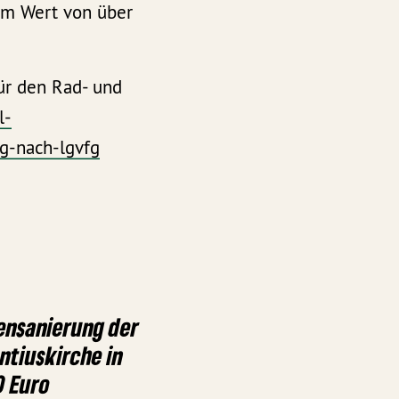
em Wert von über
ür den Rad- und
l-
ng-nach-lgvfg
nensanierung der
ntiuskirche in
0 Euro