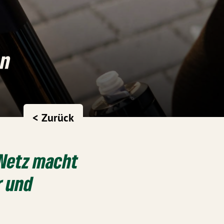
en
< Zurück
 Netz macht
r und