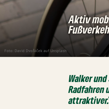
Aktiv mobi
Fußverkeh
Foto: 
David Dvořáček
 auf 
Unsplash
Walker und
Radfahren 
attraktiver